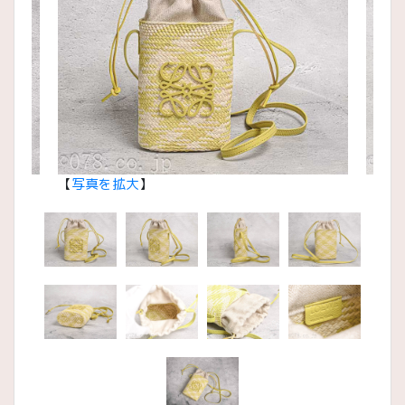
【
写真を拡大
】
【
写