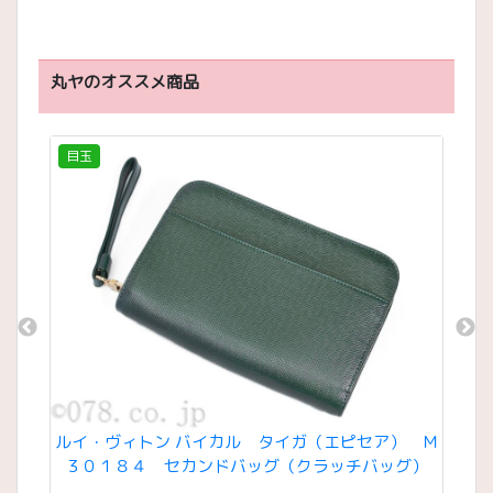
丸ヤのオススメ商品
目玉
目
コーラ
ルイ・ヴィトン バイカル タイガ（エピセア） Ｍ
ルイ
 ※各
３０１８４ セカンドバッグ（クラッチバッグ）
エ