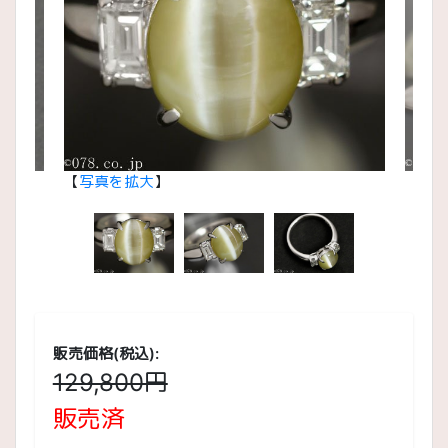
【
写真を拡大
】
【
写
販売価格(税込):
129,800円
販売済