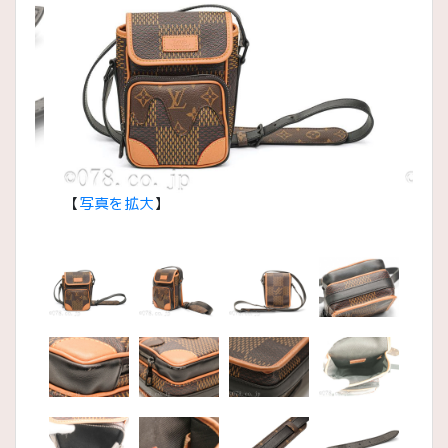
【
写真を拡大
】
【
写