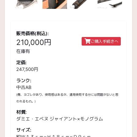
販売価格(税込):
210,000円
ご購入手続きへ
在庫有
定価:
247,500円
ランク:
中古AB
(傷、ヨゴレがあり、使用感はあるが、通常使用する分には問題がないと思
われるもの。)
材質:
ダミエ・エベヌ ジャイアント×モノグラム
サイズ:
約Ｗ１３ｃｍ×Ｈ１８ｃｍ×Ｄ９ｃｍ