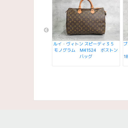
ュウ ロゴ トートバッグ
ルイ・ヴィトン スピーディ３５
プ
ＴＯＴＥ ＦＦＱ ２１２
モノグラム M41524 ボストン
キャンバス×ブラックレザ
バッグ
1
ー ユニセックス