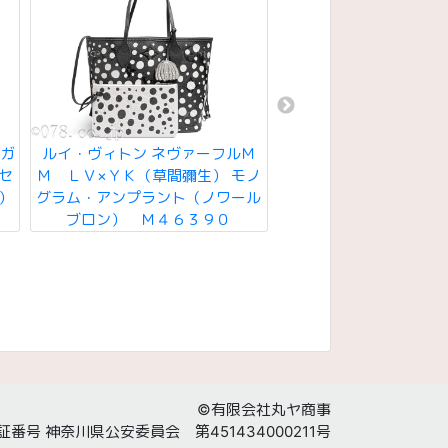
イガ
ルイ・ヴィトン ネヴァーフルＭ
ルイ・ヴィトン キーポ
セ
Ｍ ＬＶ×ＹＫ（草間彌生） モノ
リエール２５ モノグ
）
グラム・アンプラント（ノワール
ドスケープ ＬＶ×
ブロン） Ｍ４６３９０
M15428 ２０２５
©有限会社丸ヤ商事
番号 神奈川県公安委員会 第451434000211号