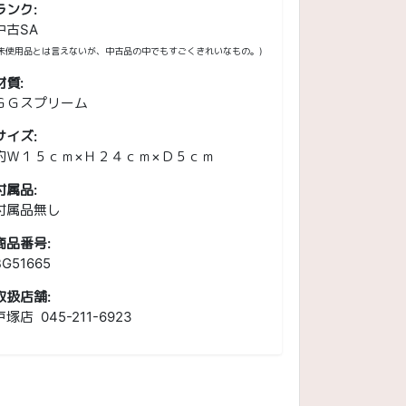
ランク:
中古SA
(未使用品とは言えないが、中古品の中でもすごくきれいなもの。)
材質:
ＧＧスプリーム
サイズ:
約Ｗ１５ｃｍ×Ｈ２４ｃｍ×Ｄ５ｃｍ
付属品:
付属品無し
商品番号:
BG51665
大
】
取扱店舗:
戸塚店 045-211-6923