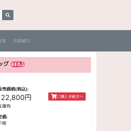
方法
お店紹介
ッグ
販売価格(税込):
122,800円
ご購入手続きへ
在庫有
定価:
不明